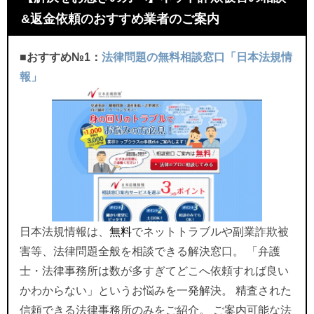
&返金依頼のおすすめ業者のご案内
■おすすめ№1：
法律問題の無料相談窓口「日本法規情
報」
日本法規情報は、
無料
でネットトラブルや副業詐欺被
害等、法律問題全般を相談できる解決窓口。 「弁護
士・法律事務所は数が多すぎてどこへ依頼すれば良い
かわからない」というお悩みを一発解決。 精査された
信頼できる法律事務所のみをご紹介。 ご案内可能な法