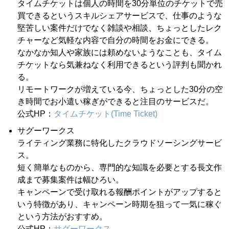
タイムチケットは個人の時間を30分単位のチケットで売
買できるというスキルシェアサービスで、仕事のような
堅苦しい案件だけでなく雑談や相談、ちょっとしたレク
チャーなど気軽な内容で自分の時間をお金にできる。
なかなか知人や家族には頼めないようなことも、タイム
チケットなら気兼ねなく利用できるという評判も聞かれ
る。
リモートワークが増えている今、ちょっとした30分の空
き時間でお小遣い稼ぎができると注目のサービスだ。
公式HP：
タイムチケット(Time Ticket)
サグーワークス
ライティング業務に特化したクラウドソーシングサービ
ス。
短く簡単なものから、専門的な知識を必要とする長文作
成まで募集案件は幅ひろい。
キャンペーンで受け取れる報酬ポイントがアップすると
いう特徴があり、キャンペーン時期を狙って一気に稼ぐ
という方法がおすすめ。
公式HP：
サグーワークス