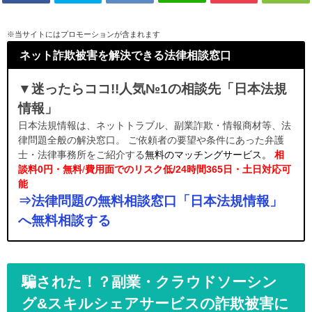
※当サイトにはプロモーションが含まれます
ネット詐欺被害を解決できる法律相談窓口
▼迷ったらココ!!人気№1の相談先「日本法規
情報」
日本法規情報は、ネットトラブル、副業詐欺・情報商材等、法
律問題全般の解決窓口。 ご依頼者の要望や条件にあった弁護
士・法律事務所をご紹介する
無料のマッチングサービス。
相
談料0円・無料
/
費用面でのリスク低/24時間365日・土日対応可
能
⇒法律問題の無料相談窓口「日本法規情報」
へ無料相談する
騙された！？副業・クラウドソーシン
グ&スキルシェアサービスの詐欺被害に