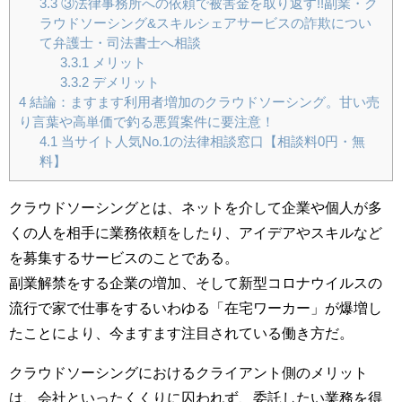
3.3
③法律事務所への依頼で被害金を取り返す!!副業・ク
ラウドソーシング&スキルシェアサービスの詐欺につい
て弁護士・司法書士へ相談
3.3.1
メリット
3.3.2
デメリット
4
結論：ますます利用者増加のクラウドソーシング。甘い売
り言葉や高単価で釣る悪質案件に要注意！
4.1
当サイト人気No.1の法律相談窓口【相談料0円・無
料】
クラウドソーシングとは、ネットを介して企業や個人が多
くの人を相手に業務依頼をしたり、アイデアやスキルなど
を募集するサービスのことである。
副業解禁をする企業の増加、そして新型コロナウイルスの
流行で家で仕事をするいわゆる「在宅ワーカー」が爆増し
たことにより、今ますます注目されている働き方だ。
クラウドソーシングにおけるクライアント側のメリット
は、会社といったくくりに囚われず、委託したい業務を得