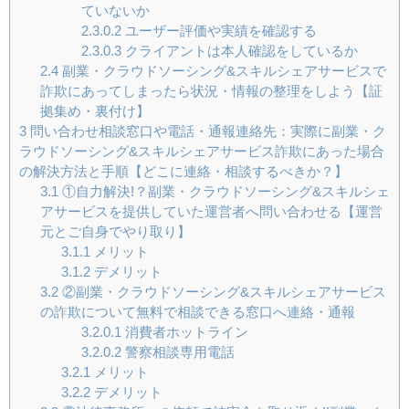
ていないか
2.3.0.2
ユーザー評価や実績を確認する
2.3.0.3
クライアントは本人確認をしているか
2.4
副業・クラウドソーシング&スキルシェアサービスで
詐欺にあってしまったら状況・情報の整理をしよう【証
拠集め・裏付け】
3
問い合わせ相談窓口や電話・通報連絡先：実際に副業・ク
ラウドソーシング&スキルシェアサービス詐欺にあった場合
の解決方法と手順【どこに連絡・相談するべきか？】
3.1
①自力解決!？副業・クラウドソーシング&スキルシェ
アサービスを提供していた運営者へ問い合わせる【運営
元とご自身でやり取り】
3.1.1
メリット
3.1.2
デメリット
3.2
②副業・クラウドソーシング&スキルシェアサービス
の詐欺について無料で相談できる窓口へ連絡・通報
3.2.0.1
消費者ホットライン
3.2.0.2
警察相談専用電話
3.2.1
メリット
3.2.2
デメリット