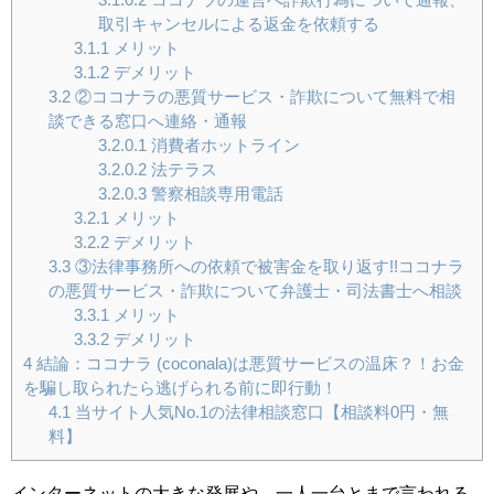
取引キャンセルによる返金を依頼する
3.1.1
メリット
3.1.2
デメリット
3.2
②ココナラの悪質サービス・詐欺について無料で相
談できる窓口へ連絡・通報
3.2.0.1
消費者ホットライン
3.2.0.2
法テラス
3.2.0.3
警察相談専用電話
3.2.1
メリット
3.2.2
デメリット
3.3
③法律事務所への依頼で被害金を取り返す!!ココナラ
の悪質サービス・詐欺について弁護士・司法書士へ相談
3.3.1
メリット
3.3.2
デメリット
4
結論：ココナラ (coconala)は悪質サービスの温床？！お金
を騙し取られたら逃げられる前に即行動！
4.1
当サイト人気No.1の法律相談窓口【相談料0円・無
料】
インターネットの大きな発展や、一人一台とまで言われる