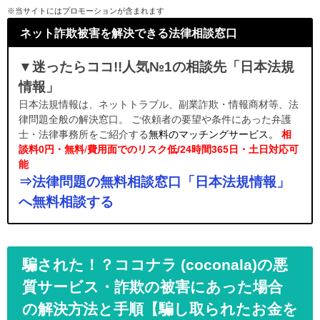
※当サイトにはプロモーションが含まれます
ネット詐欺被害を解決できる法律相談窓口
▼迷ったらココ!!人気№1の相談先「日本法規
情報」
日本法規情報は、ネットトラブル、副業詐欺・情報商材等、法
律問題全般の解決窓口。 ご依頼者の要望や条件にあった弁護
士・法律事務所をご紹介する
無料のマッチングサービス。
相
談料0円・無料
/
費用面でのリスク低/24時間365日・土日対応可
能
⇒法律問題の無料相談窓口「日本法規情報」
へ無料相談する
騙された！？ココナラ (coconala)の悪
質サービス・詐欺の被害にあった場合
の解決方法と手順【騙し取られたお金を