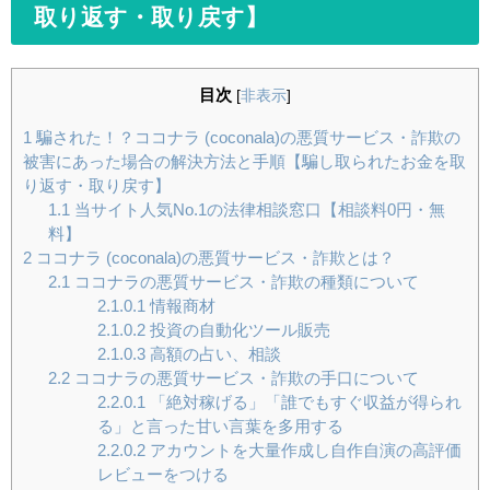
取り返す・取り戻す】
目次
[
非表示
]
1
騙された！？ココナラ (coconala)の悪質サービス・詐欺の
被害にあった場合の解決方法と手順【騙し取られたお金を取
り返す・取り戻す】
1.1
当サイト人気No.1の法律相談窓口【相談料0円・無
料】
2
ココナラ (coconala)の悪質サービス・詐欺とは？
2.1
ココナラの悪質サービス・詐欺の種類について
2.1.0.1
情報商材
2.1.0.2
投資の自動化ツール販売
2.1.0.3
高額の占い、相談
2.2
ココナラの悪質サービス・詐欺の手口について
2.2.0.1
「絶対稼げる」「誰でもすぐ収益が得られ
る」と言った甘い言葉を多用する
2.2.0.2
アカウントを大量作成し自作自演の高評価
レビューをつける