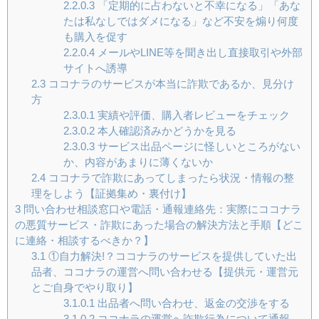
2.2.0.3
「定期的に占わないと不幸になる」「あな
たは私なしではダメになる」など不安を煽り何度
も購入を促す
2.2.0.4
メールやLINE等を聞き出し直接取引や外部
サイトへ誘導
2.3
ココナラのサービスが本当に詐欺であるか、見分け
方
2.3.0.1
実績や評価、購入者レビューをチェック
2.3.0.2
本人確認済みかどうかを見る
2.3.0.3
サービス出品ページに怪しいところがない
か、内容があまりに薄くないか
2.4
ココナラで詐欺にあってしまったら状況・情報の整
理をしよう【証拠集め・裏付け】
3
問い合わせ相談窓口や電話・通報連絡先：実際にココナラ
の悪質サービス・詐欺にあった場合の解決方法と手順【どこ
に連絡・相談するべきか？】
3.1
①自力解決!？ココナラのサービスを提供していた出
品者、ココナラの運営へ問い合わせる【提供元・運営元
とご自身でやり取り】
3.1.0.1
出品者へ問い合わせ、返金の交渉をする
3.1.0.2
ココナラの運営へ詐欺行為について通報、