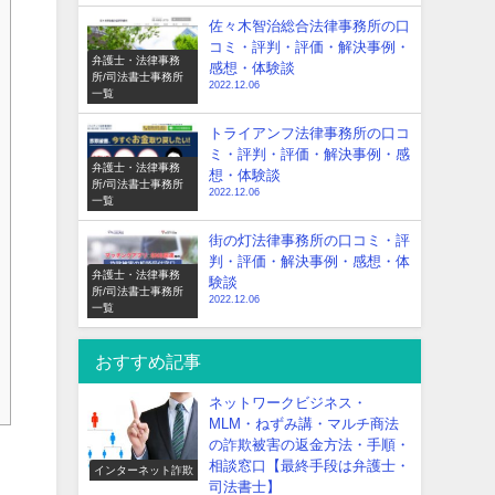
佐々木智治総合法律事務所の口
コミ・評判・評価・解決事例・
弁護士・法律事務
感想・体験談
所/司法書士事務所
2022.12.06
一覧
トライアンフ法律事務所の口コ
ミ・評判・評価・解決事例・感
弁護士・法律事務
想・体験談
所/司法書士事務所
2022.12.06
一覧
街の灯法律事務所の口コミ・評
判・評価・解決事例・感想・体
弁護士・法律事務
験談
所/司法書士事務所
2022.12.06
一覧
おすすめ記事
ネットワークビジネス・
MLM・ねずみ講・マルチ商法
の詐欺被害の返金方法・手順・
相談窓口【最終手段は弁護士・
インターネット詐欺
司法書士】