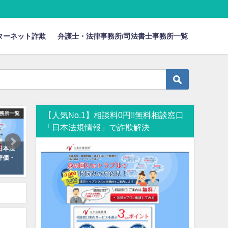
ターネット詐欺
弁護士・法律事務所/司法書士事務所一覧
務所一覧
【人気No.1】相談料0円!!無料相談窓口
「日本法規情報」で詐欺解決
日本法
評価・