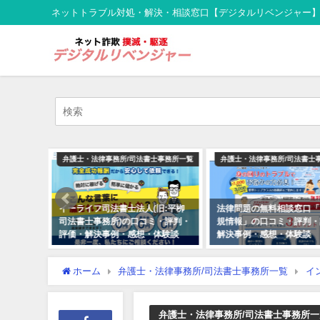
ネットトラブル対処・解決・相談窓口【デジタルリベンジャー
士事務所一覧
弁護士・法律事務所/司法書士事務所一覧
弁護士・法律事務所/司法書士
「日本法
イーライフ司法書士法人(旧:平栁
法律問題の無料相談窓口「
・評価・
司法書士事務所)の口コミ・評判・
規情報」の口コミ・評判・
評価・解決事例・感想・体験談
解決事例・感想・体験談
ホーム
弁護士・法律事務所/司法書士事務所一覧
イ
弁護士・法律事務所/司法書士事務所一