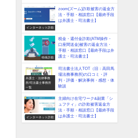
zoom(ズーム)詐欺被害の返金方
法・手順・相談窓口【最終手段
は弁護士・司法書士】
インターネット詐欺
税金・還付金詐欺(ATM操作・
口座間送金)被害の返金方法・
手順・相談窓口【最終手段は弁
護士・司法書士】
特殊詐欺
司法書士法人TOT（旧：高田馬
場法務事務所)の口コミ・評
弁護士・法律事務
判・評価・解決事例・感想・体
所/司法書士事務所
験談
一覧
主婦向け在宅ワーク&副業「シ
ュフティ」の詐欺被害返金方
法・手順・相談窓口【最終手段
は弁護士・司法書士】
インターネット詐欺