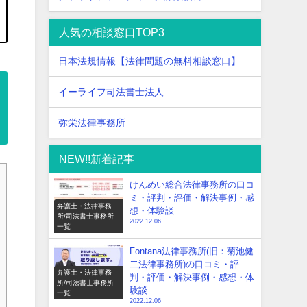
人気の相談窓口TOP3
日本法規情報【法律問題の無料相談窓口】
イーライフ司法書士法人
弥栄法律事務所
NEW!!新着記事
けんめい総合法律事務所の口コ
ミ・評判・評価・解決事例・感
弁護士・法律事務
想・体験談
所/司法書士事務所
2022.12.06
一覧
Fontana法律事務所(旧：菊池健
二法律事務所)の口コミ・評
弁護士・法律事務
判・評価・解決事例・感想・体
所/司法書士事務所
験談
一覧
2022.12.06