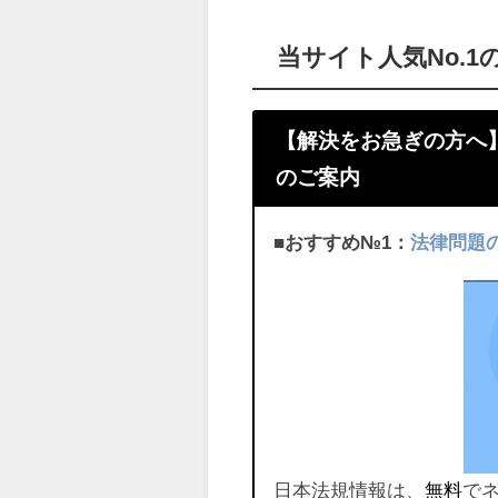
当サイト人気No.
【解決をお急ぎの方へ
のご案内
■おすすめ№1：
法律問題
日本法規情報は、
無料
で