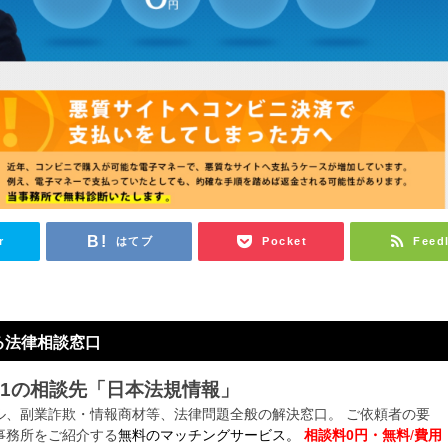
r
はてブ
Pocket
Feed
る法律相談窓口
№1の相談先「日本法規情報」
ル、副業詐欺・情報商材等、法律問題全般の解決窓口。 ご依頼者の要
事務所をご紹介する
無料のマッチングサービス。
相談料0円・無料
/
費用