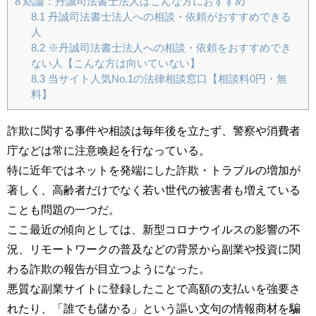
8
結論：丹誠司法書士法人はこんな方におすすめ
8.1
丹誠司法書士法人への相談・依頼がおすすめできる
人
8.2
※丹誠司法書士法人への相談・依頼をおすすめでき
ない人【こんな方は向いていない】
8.3
当サイト人気No.1の法律相談窓口【相談料0円・無
料】
詐欺に関する事件や相談は毎年後を立たず、警察や消費者
庁などは常に注意喚起を行なっている。
特に近年ではネットを発端にした詐欺・トラブルの増加が
著しく、高齢者だけでなく若い世代の被害者も増えている
ことも問題の一つだ。
ここ最近の傾向としては、新型コロナウイルスの影響の不
況、リモートワークの普及などの背景から副業や投資に関
わる詐欺の報告が目立つようになった。
悪質な副業サイトに登録したことで高額の支払いを強要さ
れたり、「誰でも儲かる」という謳い文句の情報商材を騙