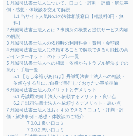
1
丹誠司法書士法人について、口コミ・評判・評価・解決事
例・感想・体験談を交えて解説
1.1
当サイト人気No.1の法律相談窓口【相談料0円・無
料】
2
丹誠司法書士法人とは？事務所の概要と提供サービス内容
の解説
3
丹誠司法書士法人の依頼時の利用料金・費用・金額感
4
丹誠司法書士法人に依頼することで解決できる可能性の高
いインターネット上のトラブル一覧
5
丹誠司法書士法人への相談・依頼からトラブル解決までの
流れ・手順一覧
5.1
【もし余裕があれば】丹誠司法書士法人への相談・
依頼をする前にご自身で整理しておきたい事前準備
6
丹誠司法書士法人のメリットとデメリット
6.1
丹誠司法書士法人へ依頼するメリット・良い点
6.2
丹誠司法書士法人へ依頼するデメリット・悪い点
7
丹誠司法書士法人はおすすめできる？口コミ・評判・評
価・解決事例・感想・体験談のご紹介
7.0.0.1
良い口コミ
7.0.0.2
悪い口コミ