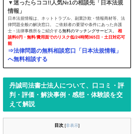
▼迷ったらココ!!人気№1の相談先「日本法規
情報」
日本法規情報は、ネットトラブル、副業詐欺・情報商材等、法
律問題全般の解決窓口。 ご依頼者の要望や条件にあった弁護
士・法律事務所をご紹介する
無料のマッチングサービス。
相
談料0円・無料
/
費用面でのリスク低/24時間365日・土日対応可
能
⇒法律問題の無料相談窓口「日本法規情報」
へ無料相談する
丹誠司法書士法人について、口コミ・評
判・評価・解決事例・感想・体験談を交
えて解説
目次
[
非表示
]