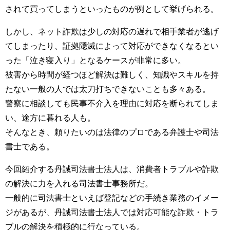
されて買ってしまうといったものが例として挙げられる。
しかし、ネット詐欺は少しの対応の遅れで相手業者が逃げ
てしまったり、証拠隠滅によって対応ができなくなるとい
った「泣き寝入り」となるケースが非常に多い。
被害から時間が経つほど解決は難しく、知識やスキルを持
たない一般の人では太刀打ちできないことも多々ある。
警察に相談しても民事不介入を理由に対応を断られてしま
い、途方に暮れる人も。
そんなとき、頼りたいのは法律のプロである弁護士や司法
書士である。
今回紹介する丹誠司法書士法人は、消費者トラブルや詐欺
の解決に力を入れる司法書士事務所だ。
一般的に司法書士といえば登記などの手続き業務のイメー
ジがあるが、丹誠司法書士法人では対応可能な詐欺・トラ
ブルの解決を積極的に行なっている。