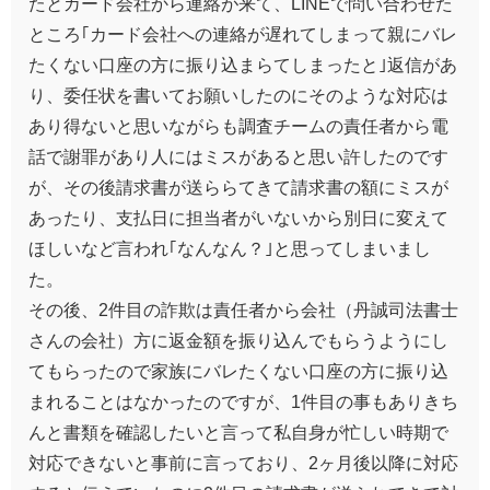
たとカード会社から連絡が来て、LINEで問い合わせた
ところ｢カード会社への連絡が遅れてしまって親にバレ
たくない口座の方に振り込まらてしまったと｣返信があ
り、委任状を書いてお願いしたのにそのような対応は
あり得ないと思いながらも調査チームの責任者から電
話で謝罪があり人にはミスがあると思い許したのです
が、その後請求書が送ららてきて請求書の額にミスが
あったり、支払日に担当者がいないから別日に変えて
ほしいなど言われ｢なんなん？｣と思ってしまいまし
た。
その後、2件目の詐欺は責任者から会社（丹誠司法書士
さんの会社）方に返金額を振り込んでもらうようにし
てもらったので家族にバレたくない口座の方に振り込
まれることはなかったのですが、1件目の事もありきち
んと書類を確認したいと言って私自身が忙しい時期で
対応できないと事前に言っており、2ヶ月後以降に対応