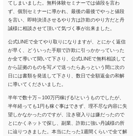
てしまいました。無料体験セミナーでは値段を言わ
ず、個別セミナーに導かれ、最後の最後でやっと値段
を言い、即時決済させるやり方は詐欺のやり方だと丹
誠様に相談させて頂いて気づく事が出来ました。
公式LINEで全てやり取りになりますが、とにかく返信
が早く、どういった手順で詐欺に引っかかっていった
か全て導いて聞いて下さり、公式LINEで無料相談して
から証拠のものを写メで送ったらあっという間に次の
日には書類を発送して下さり、数日で全額返金の和解
に導いてくださいました。
半年で数十万～100万円稼げる!というものでしたが、
半年経っても1円も稼ぐ事はできず、理不尽な内容に失
望しかなかったのですが、泣き寝入りは嫌だったので
とにかくネットで探し、副業、詐欺に強い丹誠様の所
に辿りつきました。本当にたった1週間くらいで全て解