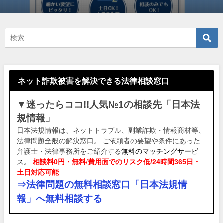
ネット詐欺被害を解決できる法律相談窓口
▼迷ったらココ!!人気№1の相談先「日本法
規情報」
日本法規情報は、ネットトラブル、副業詐欺・情報商材等、
法律問題全般の解決窓口。 ご依頼者の要望や条件にあった
弁護士・法律事務所をご紹介する
無料のマッチングサービ
ス。
相談料0円・無料
/
費用面でのリスク低/24時間365日・
土日対応可能
⇒法律問題の無料相談窓口「日本法規情
報」へ無料相談する