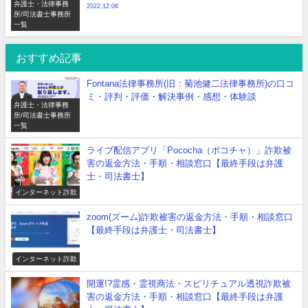
弁護士・法律事務
2022.12.06
所/司法書士事務所
一覧
おすすめ記事
Fontana法律事務所(旧：菊池健二法律事務所)の口コ
ミ・評判・評価・解決事例・感想・体験談
弁護士・法律事務
所/司法書士事務所
一覧
ライブ配信アプリ「Pococha（ポコチャ）」詐欺被
害の返金方法・手順・相談窓口【最終手段は弁護
士・司法書士】
インターネット詐欺
zoom(ズーム)詐欺被害の返金方法・手順・相談窓口
【最終手段は弁護士・司法書士】
インターネット詐欺
開運!?霊感・霊視商法・スピリチュアル透視詐欺被
害の返金方法・手順・相談窓口【最終手段は弁護