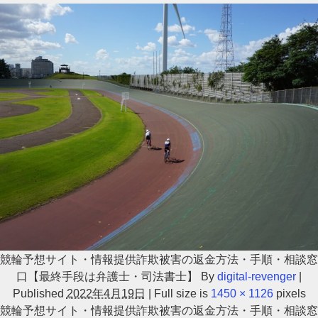
競輪予想サイト・情報提供詐欺被害の返金方法・手順・相談窓
口【最終手段は弁護士・司法書士】
By
digital-revenger
|
Published
2022年4月19日
|
Full size is
1450 × 1126
pixels
競輪予想サイト・情報提供詐欺被害の返金方法・手順・相談窓