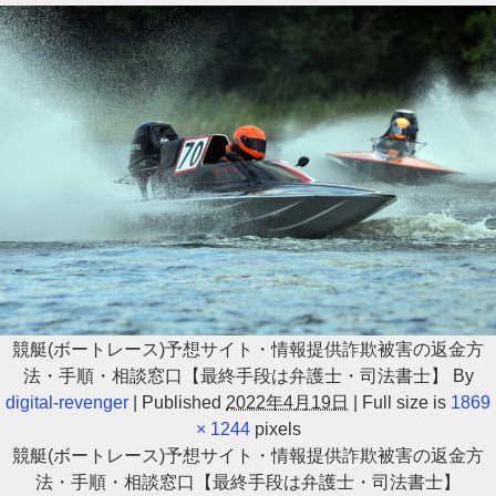
競艇(ボートレース)予想サイト・情報提供詐欺被害の返金方
法・手順・相談窓口【最終手段は弁護士・司法書士】
By
digital-revenger
|
Published
2022年4月19日
|
Full size is
1869
× 1244
pixels
競艇(ボートレース)予想サイト・情報提供詐欺被害の返金方
法・手順・相談窓口【最終手段は弁護士・司法書士】